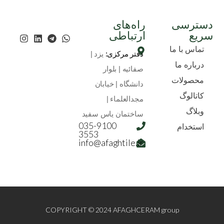
دسترسی
راه‌های
سریع
ارتباطی
تماس با ما
دفتر مرکزی:
یزد |
درباره ما
صفائیه | بلوار
محصولات
دانشگاه | خیابان
کاتالوگ
مجدالعلماء |
وبلاگ
ساختمان یاس سفید
035-9100
استخدام
3553
info@afaghtile.ir
COPYRIGHT
©
2024 AFAGHCERAM group